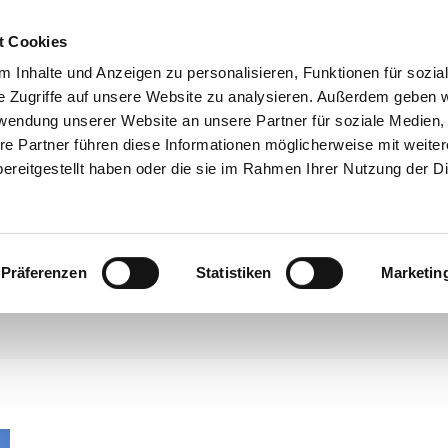
m der Wohnungslosenhilfe - Weidenring 35 - 64625 Bensheim
t Cookies
Verein
Galerie
Aktuelles
Kontakt
Impr
 Inhalte und Anzeigen zu personalisieren, Funktionen für sozia
e Zugriffe auf unsere Website zu analysieren. Außerdem geben w
Verein
Galerie
Aktuelles
Kontakt
Impre
rwendung unserer Website an unsere Partner für soziale Medien
re Partner führen diese Informationen möglicherweise mit weite
ereitgestellt haben oder die sie im Rahmen Ihrer Nutzung der D
MONATS-ARCHIVE::
JUNI 2025
Präferenzen
Statistiken
Marketin
Sie befinden sich hier:
Start
2025
Juni